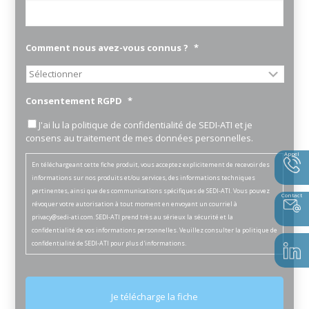
Comment nous avez-vous connus ?
*
Consentement RGPD
*
J'ai lu la politique de confidentialité de SEDI-ATI et je
consens au traitement de mes données personnelles.
Appel
En téléchargeant cette fiche produit, vous acceptez explicitement de recevoir des
informations sur nos produits et/ou services, des informations techniques
pertinentes, ainsi que des communications spécifiques de SEDI-ATI. Vous pouvez
Contact
révoquer votre autorisation à tout moment en envoyant un courriel à
privacy@sedi-ati.com
. SEDI-ATI prend très au sérieux la sécurité et la
confidentialité de vos informations personnelles. Veuillez consulter la
politique de
confidentialité
de SEDI-ATI pour plus d'informations.