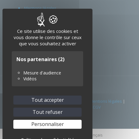
Mentions légales
CGV
X
Masquer le bandeau d
Glossaire
Ce site utilise des cookies et
vous donne le contrôle sur ceux
que vous souhaitez activer
Nos partenaires
(2)
Mesure d'audience
Vidéos
Tout accepter
© 2026 SEDI-ATI. Tous droits réservés. |
Mentions légales
|
Politique de confidentialité
|
CGV
Tout refuser
Personnaliser
English
(
Anglais
)
Français