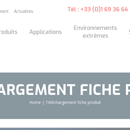
Tél : +33 (0)1 69 36 64
ment
Actualités
Environnements
roduits
Applications
extrêmes
ARGEMENT FICHE 
Home
|
Téléchargement fiche produit