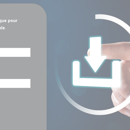
ique pour
ble
.