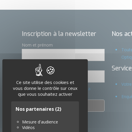
Inscription à la newsletter
Nos act
Nom et prénom
Toute
Opti
Email
Service
X
Masquer le bandeau de
Ce site utilise des cookies et
Votre
vous donne le contrôle sur ceux
En continuant, vous acceptez la
que vous souhaitez activer
politique de confidentialité
Enquê
Nos partenaires
(2)
Mesure d'audience
Vidéos