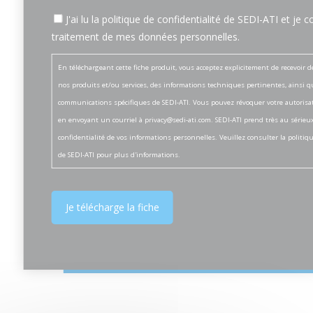
J'ai lu la politique de confidentialité de SEDI-ATI et je 
traitement de mes données personnelles.
En téléchargeant cette fiche produit, vous acceptez explicitement de recevoir 
nos produits et/ou services, des informations techniques pertinentes, ainsi q
communications spécifiques de SEDI-ATI. Vous pouvez révoquer votre autoris
en envoyant un courriel à
privacy@sedi-ati.com
. SEDI-ATI prend très au sérieux
confidentialité de vos informations personnelles. Veuillez consulter la
politiqu
de SEDI-ATI pour plus d'informations.