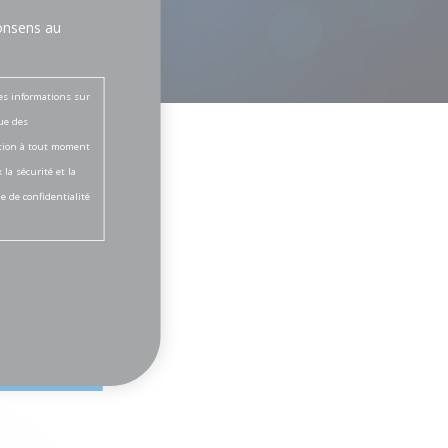
consens au
des informations sur
ue des
ation à tout moment
 la sécurité et la
e de confidentialité