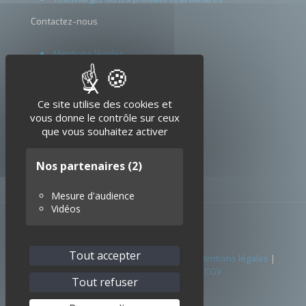
Contactez-nous
Mentions légales
CGV
X
Masquer le bandeau d
Glossaire
Ce site utilise des cookies et
vous donne le contrôle sur ceux
que vous souhaitez activer
Nos partenaires
(2)
Mesure d'audience
Vidéos
Tout accepter
© 2026 SEDI-ATI. Tous droits réservés. |
Mentions légales
|
Politique de confidentialité
|
CGV
Tout refuser