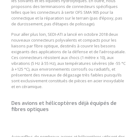
les solvants et les liquides hydrolytiques. En outre, nous
proposons des terminaisons de
connecteurs spécifiques
telles que les
connecteurs à sertir OFS SMA 905 pour la
connectique
et la réparation sur le terrain (pas d’époxy, pas
de durcissement, pas d’étapes de polissage).
Pour aller plus loin, SEDI-ATI a lancé en octobre 2018 deux
nouveaux
connecteurs polyvalents
et compacts pour les
liaisons par fibre optique, destinés à couvrir les besoins
exigeants des applications de la
défense
et de l’
aérospatiale
.
Ces connecteurs résistent aux chocs (1 mètre x 10), aux
vibrations (5 Hz à 55 Hz), aux températures sévères (de -55 °C
à +125 °C), aux environnements corrosifs ou radiatifs, et
présentent des niveaux de dégazage très faibles puisqu’ils
sont exclusivement constitués de pièces en acier inoxydable
et en céramique.
Des avions et hélicoptères déjà équipés de
fibres optiques
Aujourd’hui, de nombreux
avions et hélicoptères
utilisent des