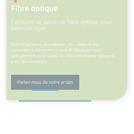
Fibre optique
Fabricant de liaison de fibre optique pour
l’aéronautique
SEDI-ATI propose des
cordons
, des
câbles
et des
connecteurs miniatures à base de fibres optiques
,
spécialement conçus pour les
interconnections optiques
pour l’aéronautique
.
Parlez-nous de votre projet