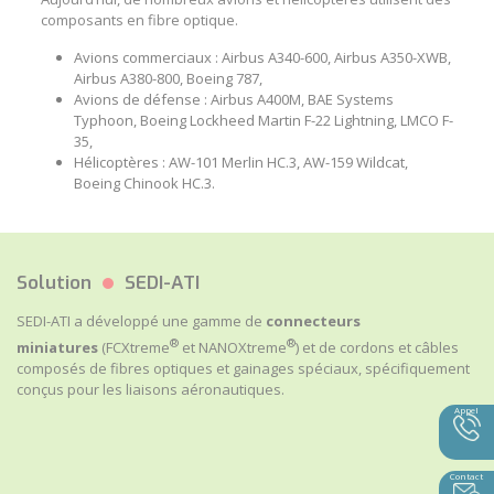
composants en fibre optique
.
Avions commerciaux : Airbus A340-600, Airbus A350-XWB,
Airbus A380-800, Boeing 787,
Avions de défense : Airbus A400M, BAE Systems
Typhoon, Boeing Lockheed Martin F-22 Lightning, LMCO F-
35,
Hélicoptères : AW-101 Merlin HC.3, AW-159 Wildcat,
Boeing Chinook HC.3.
Solution
SEDI-ATI
SEDI-ATI a développé une gamme de
connecteurs
®
®
miniatures
(FCXtreme
et NANOXtreme
) et de
cordons
et
câbles
composés de fibres optiques
et
gainages spéciaux
, spécifiquement
conçus pour les
liaisons aéronautiques
.
Appel
Contact