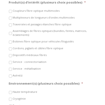
Produit(s) d'intérêt (plusieurs choix possibles)
*
Coupleurs fibre optique multimodes
Multiplexeurs de longueurs d'ondes multimodes
Traversées et passages étanches fibre optique
Assemblages de fibres optiques (bundles, fentes, matrices,
éclatements)
Bobines fibre optique pour véhicules filoguidés
Cordons, pigtails et câbles fibre optique
Dispositifs médicaux fibrés
Service : connectorisation
Service : métallisation
Autre(s)
Environnement(s) (plusieurs choix possibles)
*
Haute température
Cryogénie