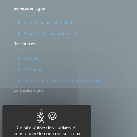
Services en ligne
Votre demande spécifique
Enquête de satisfaction client
Ressources
Qualité
Kit Média
Télécharger fiches produits et brochures
Contactez-nous
Mentions légales
CGV
X
Masquer le bandeau d
Glossaire
Ce site utilise des cookies et
vous donne le contrôle sur ceux