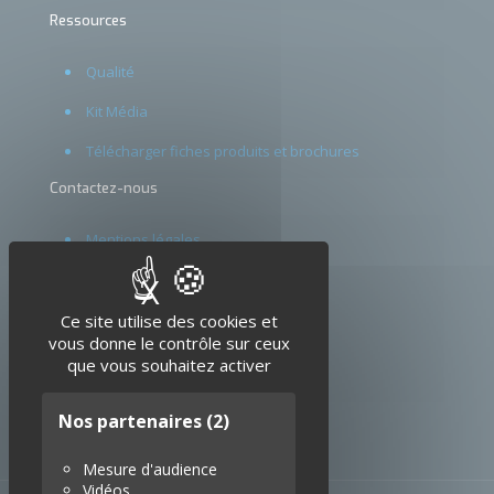
Ressources
Qualité
Kit Média
Télécharger fiches produits et brochures
Contactez-nous
Mentions légales
CGV
X
Masquer le bandeau d
Glossaire
Ce site utilise des cookies et
vous donne le contrôle sur ceux
que vous souhaitez activer
Nos partenaires
(2)
Mesure d'audience
Vidéos