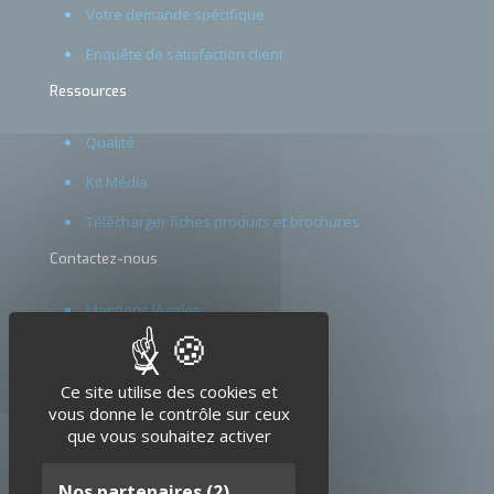
Votre demande spécifique
Enquête de satisfaction client
Ressources
Qualité
Kit Média
Télécharger fiches produits et brochures
Contactez-nous
Mentions légales
CGV
X
Masquer le bandeau d
Glossaire
Ce site utilise des cookies et
vous donne le contrôle sur ceux
que vous souhaitez activer
Nos partenaires
(2)